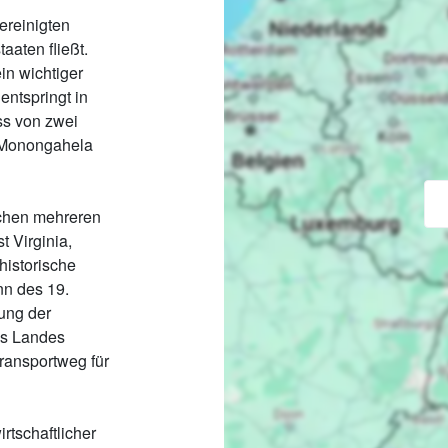
ereinigten
aaten fließt.
in wichtiger
entspringt in
ss von zwei
 Monongahela
schen mehreren
 Virginia,
 historische
nn des 19.
rung der
es Landes
Transportweg für
rtschaftlicher