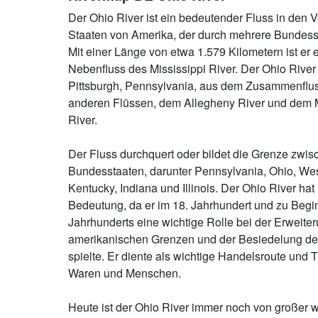
Der Ohio River ist ein bedeutender Fluss in den V
Staaten von Amerika, der durch mehrere Bundesst
Mit einer Länge von etwa 1.579 Kilometern ist er e
Nebenfluss des Mississippi River. Der Ohio River 
Pittsburgh, Pennsylvania, aus dem Zusammenflu
anderen Flüssen, dem Allegheny River und dem
River.
Der Fluss durchquert oder bildet die Grenze zwi
Bundesstaaten, darunter Pennsylvania, Ohio, West
Kentucky, Indiana und Illinois. Der Ohio River hat
Bedeutung, da er im 18. Jahrhundert und zu Begi
Jahrhunderts eine wichtige Rolle bei der Erweite
amerikanischen Grenzen und der Besiedelung d
spielte. Er diente als wichtige Handelsroute und 
Waren und Menschen.
Heute ist der Ohio River immer noch von großer wi