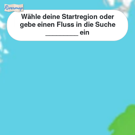
Wähle deine Startregion oder
gebe einen Fluss in die Suche
_________ ein