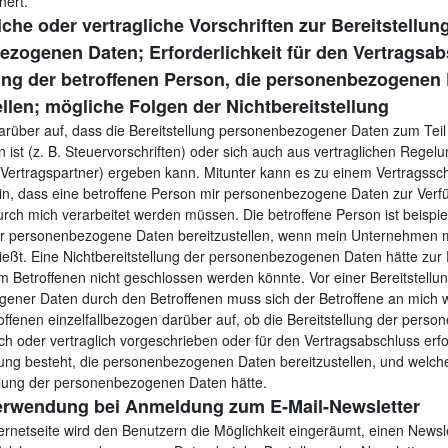
hert.
iche oder vertragliche Vorschriften zur Bereitstellun
zogenen Daten; Erforderlichkeit für den Vertragsa
ung der betroffenen Person, die personenbezogenen
ellen; mögliche Folgen der Nichtbereitstellung
darüber auf, dass die Bereitstellung personenbezogener Daten zum Teil
 ist (z. B. Steuervorschriften) oder sich auch aus vertraglichen Regelu
ertragspartner) ergeben kann. Mitunter kann es zu einem Vertragssc
ein, dass eine betroffene Person mir personenbezogene Daten zur Verfüg
urch mich verarbeitet werden müssen. Die betroffene Person ist beispi
 mir personenbezogene Daten bereitzustellen, wenn mein Unternehmen mi
ießt. Eine Nichtbereitstellung der personenbezogenen Daten hätte zur 
m Betroffenen nicht geschlossen werden könnte. Vor einer Bereitstellu
ener Daten durch den Betroffenen muss sich der Betroffene an mich 
offenen einzelfallbezogen darüber auf, ob die Bereitstellung der per
ch oder vertraglich vorgeschrieben oder für den Vertragsabschluss erfor
tung besteht, die personenbezogenen Daten bereitzustellen, und welch
ellung der personenbezogenen Daten hätte.
verwendung bei Anmeldung zum E‐Mail-Newsletter
ernetseite wird den Benutzern die Möglichkeit eingeräumt, einen Newsl