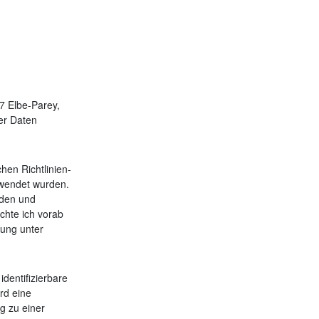
7 Elbe-Parey,
rer Daten
hen Richtlinien-
wendet wurden.
nden und
chte ich vorab
rung unter
identifizierbare
ird eine
g zu einer