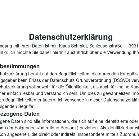
Datenschutzerklärung
gang mit Ihren Daten ist mir, Klaus Schmidt, Schleusenstraße 1, 3931
tig. Ich möchte Sie daher hiermit ausführlich über die Verwendung Ih
fsbestimmungen
utzerklärung beruht auf den Begrifflichkeiten, die durch den Europäisc
ngsgeber beim Erlass der Datenschutz-Grundverordnung (DSGVO) ver
utzerklärung soll sowohl für die Öffentlichkeit, als auch für meine Ku
er einfach lesbar und verständlich sein. Um dies zu gewährleisten, mö
n Begrifflichkeiten erläutern. Ich verwende in dieser Datenschutzerklä
lgenden Begriffe:
ezogene Daten
ne Daten sind alle Informationen, die sich auf eine identifizierte oder 
rson (im Folgenden »betroffene Person«) beziehen. Als identifizierbar w
rson angesehen, die direkt oder indirekt, insbesondere mittels Zuordnun