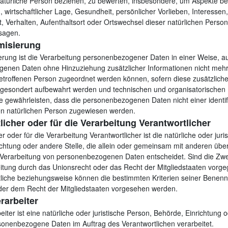
natürliche Person beziehen, zu bewerten, insbesondere, um Aspekte bez
g, wirtschaftlicher Lage, Gesundheit, persönlicher Vorlieben, Interessen,
t, Verhalten, Aufenthaltsort oder Ortswechsel dieser natürlichen Perso
sagen.
isierung
rung ist die Verarbeitung personenbezogener Daten in einer Weise, au
enen Daten ohne Hinzuziehung zusätzlicher Informationen nicht mehr
betroffenen Person zugeordnet werden können, sofern diese zusätzlich
 gesondert aufbewahrt werden und technischen und organisatorisch
ie gewährleisten, dass die personenbezogenen Daten nicht einer identif
ren natürlichen Person zugewiesen werden.
licher oder für die Verarbeitung Verantwortlicher
r oder für die Verarbeitung Verantwortlicher ist die natürliche oder juri
chtung oder andere Stelle, die allein oder gemeinsam mit anderen übe
r Verarbeitung von personenbezogenen Daten entscheidet. Sind die Zwe
eitung durch das Unionsrecht oder das Recht der Mitgliedstaaten vorg
tliche beziehungsweise können die bestimmten Kriterien seiner Bene
der dem Recht der Mitgliedstaaten vorgesehen werden.
rarbeiter
eiter ist eine natürliche oder juristische Person, Behörde, Einrichtung
rsonenbezogene Daten im Auftrag des Verantwortlichen verarbeitet.