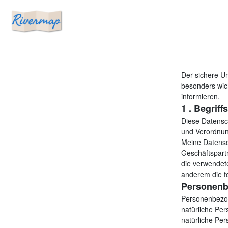
Der sichere Um
besonders wich
informieren.
1 . Begrif
Diese Datensch
und Verordnu
Meine Datensch
Geschäftspartn
die verwendete
anderem die fo
Personenb
Personenbezoge
natürliche Pe
natürliche Pe