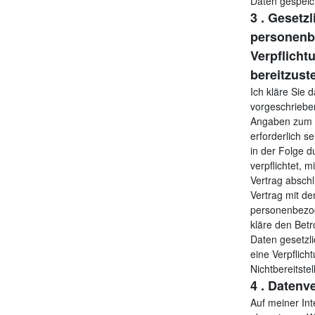
Daten gespeic
3 . Gesetzl
personenbe
Verpflicht
bereitzust
Ich kläre Sie 
vorgeschrieben
Angaben zum V
erforderlich s
in der Folge d
verpflichtet,
Vertrag abschl
Vertrag mit de
personenbezog
kläre den Betr
Daten gesetzli
eine Verpflich
Nichtbereitst
4 . Daten
Auf meiner Int