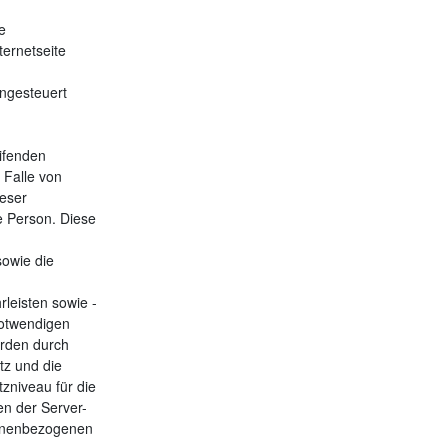
e
ternetseite
angesteuert
eifenden
 Falle von
ieser
e Person. Diese
sowie die
leisten sowie -
notwendigen
erden durch
tz und die
niveau für die
n der Server-
sonenbezogenen