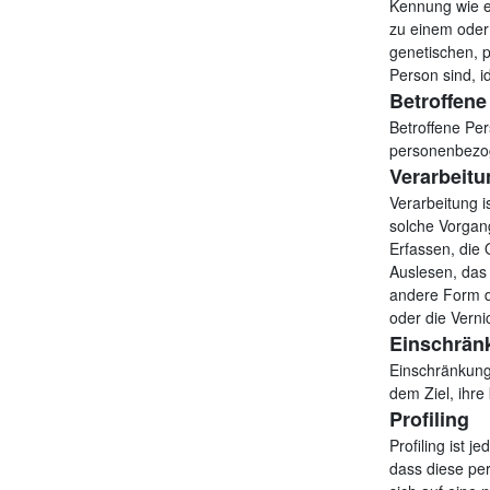
Kennung wie e
zu einem oder
genetischen, ps
Person sind, i
Betroffene
Betroffene Pers
personenbezog
Verarbeitu
Verarbeitung i
solche Vorga
Erfassen, die
Auslesen, das
andere Form de
oder die Verni
Einschrän
Einschränkung
dem Ziel, ihre
Profiling
Profiling ist 
dass diese pe