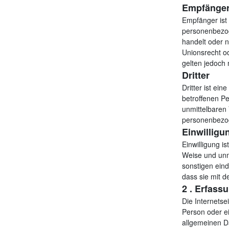
Empfänge
Empfänger ist 
personenbezog
handelt oder 
Unionsrecht o
gelten jedoch 
Dritter
Dritter ist ei
betroffenen P
unmittelbaren 
personenbezog
Einwilligu
Einwilligung is
Weise und unm
sonstigen eind
dass sie mit d
2 . Erfass
Die Internetse
Person oder e
allgemeinen Da