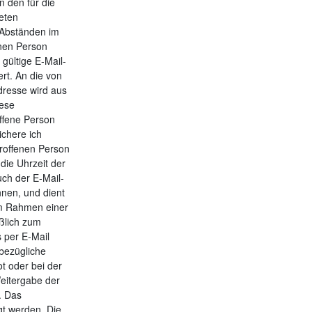
den für die
deten
 Abständen im
enen Person
ültige E‐Mail-
ert. An die von
dresse wird aus
iese
offene Person
ichere ich
troffenen Person
ie Uhrzeit der
ch der E‐Mail-
nnen, und dient
 im Rahmen einer
ßlich zum
 per E‐Mail
bezügliche
t oder bei der
Weitergabe der
. Das
gt werden. Die