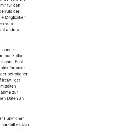
ir für den
derrufs der
ie Möglichkeit,
chen vom
 auf andere
 schnelle
ommunikation
nischen Post
ontaktformular
 der betroffenen
reiwilliger
mittelten
nahme zur
enen Daten an
er Funktionen
 handelt es sich