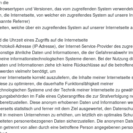
n die
rowsertypen und Versionen, das vom zugreifenden System verwendet
, die Internetseite, von welcher ein zugreifendes System auf unsere In
nannte Referrer)
iten, welche über ein zugreifendes System auf unserer Internetseite 
die Uhrzeit eines Zugriffs auf die Internetseite
Protokoll-Adresse (IP-Adresse), der Internet-Service-Provider des zugr
onstige ähnliche Daten und Informationen, die der Gefahrenabwehr im
 meine informationstechnologischen Systeme dienen. Bei der Nutzung d
ten und Informationen ziehe ich keine Rückschlüsse auf die betroffen
 werden vielmehr benötigt, um
ner Internetseite korrekt auszuliefern, die Inhalte meiner Internetseite 
iese zu optimieren, die dauerhafte Funktionsfähigkeit meiner
chnologischen Systeme und der Technik meiner Internetseite zu gewähr
gungsbehörden im Falle eines Cyberangriffes die zur Strafverfolgung 
 bereitzustellen. Diese anonym erhobenen Daten und Informationen w
erseits statistisch und ferner mit dem Ziel ausgewertet, den Datenschu
t in meinem Unternehmen zu erhöhen, um letztlich ein optimales Schutz
beiteten personenbezogenen Daten sicherzustellen. Die anonymen Date
en getrennt von allen durch eine betroffene Person angegebenen per