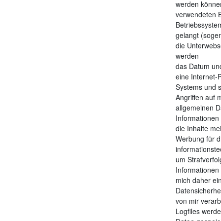
werden könne
verwendeten B
Betriebssystem
gelangt (soge
die Unterwebse
werden
das Datum und 
eine Internet-
Systems und s
Angriffen auf
allgemeinen Da
Informationen
die Inhalte mei
Werbung für d
informationste
um Strafverfol
Informationen
mich daher ein
Datensicherhei
von mir verar
Logfiles werd