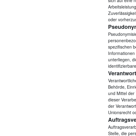
sich auf eine 
Arbeitsleistun
Zuverlässigkei
oder vorherzu
Pseudonym
Pseudonymisie
personenbezog
spezifischen 
Informationen
unterliegen, d
identifizierba
Verantwort
Verantwortliche
Behörde, Einri
und Mittel de
dieser Verarb
der Verantwor
Unionsrecht o
Auftragsve
Auftragsverarb
Stelle, die pe