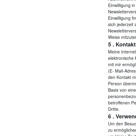
Einwilligung i
Newslettervers
Einwilligung f
sich jederzeit
Newsletterver
Weise mitzutei
5 . Kontakt
Meine Internet
elektronische
mit mir ermög
(E‐ Mail-Adres
den Kontakt mi
Person übermi
Basis von eine
personenbezog
betroffenen P
Dritte.
6 . Verwe
Um den Besuch
zu ermögliche