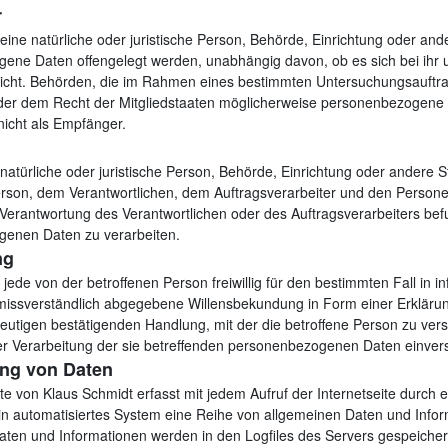
r
eine natürliche oder juristische Person, Behörde, Einrichtung oder ande
ene Daten offengelegt werden, unabhängig davon, ob es sich bei ihr u
nicht. Behörden, die im Rahmen eines bestimmten Untersuchungsauft
der dem Recht der Mitgliedstaaten möglicherweise personenbezogene 
nicht als Empfänger.
ne natürliche oder juristische Person, Behörde, Einrichtung oder andere S
erson, dem Verantwortlichen, dem Auftragsverarbeiter und den Personen
Verantwortung des Verantwortlichen oder des Auftragsverarbeiters befu
enen Daten zu verarbeiten.
ng
t jede von der betroffenen Person freiwillig für den bestimmten Fall in in
issverständlich abgegebene Willensbekundung in Form einer Erklärun
eutigen bestätigenden Handlung, mit der die betroffene Person zu vers
er Verarbeitung der sie betreffenden personenbezogenen Daten einvers
ung von Daten
ite von Klaus Schmidt erfasst mit jedem Aufruf der Internetseite durch e
in automatisiertes System eine Reihe von allgemeinen Daten und Infor
ten und Informationen werden in den Logfiles des Servers gespeichert