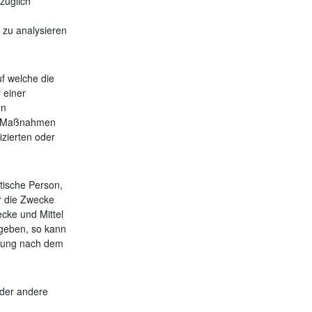
üglich
n zu analysieren
f welche die
 einer
en
en Maßnahmen
izierten oder
stische Person,
r die Zwecke
cke und Mittel
egeben, so kann
nnung nach dem
 oder andere