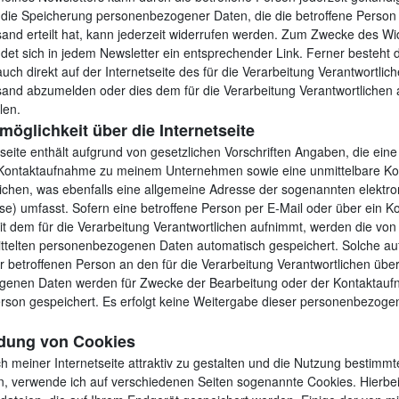
n die Speicherung personenbezogener Daten, die die betroffene Person m
and erteilt hat, kann jederzeit widerrufen werden. Zum Zwecke des Wi
indet sich in jedem Newsletter ein entsprechender Link. Ferner besteht d
 auch direkt auf der Internetseite des für die Verarbeitung Verantwortli
sand abzumelden oder dies dem für die Verarbeitung Verantwortlichen
len.
möglichkeit über die Internetseite
seite enthält aufgrund von gesetzlichen Vorschriften Angaben, die eine
 Kontaktaufnahme zu meinem Unternehmen sowie eine unmittelbare K
lichen, was ebenfalls eine allgemeine Adresse der sogenannten elektro
se) umfasst. Sofern eine betroffene Person per E‐Mail oder über ein K
t dem für die Verarbeitung Verantwortlichen aufnimmt, werden die von
ttelten personenbezogenen Daten automatisch gespeichert. Solche auf f
r betroffenen Person an den für die Verarbeitung Verantwortlichen über
enen Daten werden für Zwecke der Bearbeitung oder der Kontaktauf
erson gespeichert. Es erfolgt keine Weitergabe dieser personenbezog
ndung von Cookies
 meiner Internetseite attraktiv zu gestalten und die Nutzung bestimmt
n, verwende ich auf verschiedenen Seiten sogenannte Cookies. Hierbei