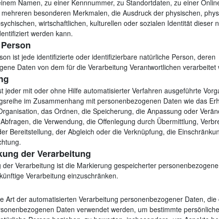
inem Namen, zu einer Kennnummer, zu Standortdaten, zu einer Onli
 mehreren besonderen Merkmalen, die Ausdruck der physischen, physi
ychischen, wirtschaftlichen, kulturellen oder sozialen Identität dieser n
dentifiziert werden kann.
 Person
on ist jede identifizierte oder identifizierbare natürliche Person, deren
ene Daten von dem für die Verarbeitung Verantwortlichen verarbeitet
ng
st jeder mit oder ohne Hilfe automatisierter Verfahren ausgeführte Vor
ngsreihe im Zusammenhang mit personenbezogenen Daten wie das Er
 Organisation, das Ordnen, die Speicherung, die Anpassung oder Verä
 Abfragen, die Verwendung, die Offenlegung durch Übermittlung, Verbr
r Bereitstellung, der Abgleich oder die Verknüpfung, die Einschränk
chtung.
kung der Verarbeitung
 der Verarbeitung ist die Markierung gespeicherter personenbezogene
 künftige Verarbeitung einzuschränken.
jede Art der automatisierten Verarbeitung personenbezogener Daten, die 
rsonenbezogenen Daten verwendet werden, um bestimmte persönliche 