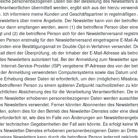
elche personenbezogenen Daten bei der Bestellung des Newsletters an 
erantwortlichen übermittelt werden, ergibt sich aus der hierzu verwen
 Ich informiere meine Kunden und Geschäftspartner in regelmäßigen
wsletters über meine Angebote. Der Newsletter kann von der betroff
nur dann empfangen werden, wenn (1) die betroffene Person über eine g
gt und (2) die betroffene Person sich für den Newsletterversand registri
nen Person erstmalig für den Newsletterversand eingetragene E‐Mail-A
ünden eine Bestätigungsmail im Double-Opt-in-Verfahren versendet. D
il dient der Überprüfung, ob der Inhaber der E‐Mail-Adresse als betr
es Newsletters autorisiert hat. Bei der Anmeldung zum Newsletter spe
 Internet-Service-Provider (ISP) vergebene IP-Adresse des von der be
 der Anmeldung verwendeten Computersystems sowie das Datum und d
e Erhebung dieser Daten ist erforderlich, um den (möglichen) Missbrau
 betroffenen Person zu einem späteren Zeitpunkt nachvollziehen zu kö
chtlichen Absicherung des für die Verarbeitung Verantwortlichen. Die
m Newsletter erhobenen personenbezogenen Daten werden ausschlie
s Newsletters verwendet. Ferner könnten Abonnenten des Newsletters
den, sofern dies für den Betrieb des Newsletter-Dienstes oder eine dies
erforderlich ist, wie dies im Falle von Änderungen am Newsletterangebo
er technischen Gegebenheiten der Fall sein könnte. Es erfolgt keine 
 Newsletter-Dienstes erhobenen personenbezogenen Daten an Dritte
ines Newsletters kann durch die betroffene Person jederzeit gekündi