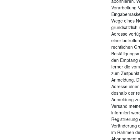
abonnieren. W
Verarbeitung V
Eingabemaske.
Wege eines Ne
grundsätzlich 
Adresse verfü
einer betroffe
rechtlichen Gr
Bestätigungsma
den Empfang d
ferner die vom
zum Zeitpunkt
Anmeldung. Di
Adresse einer
deshalb der re
Anmeldung zu
Versand meine
informiert wer
Registrierung 
Veränderung d
im Rahmen des
Abonnement me