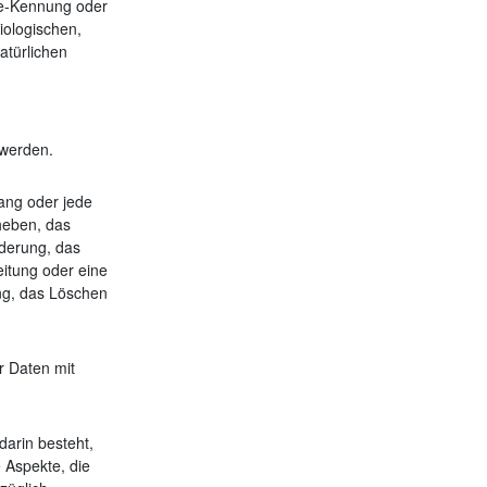
ne-Kennung oder
ologischen,
atürlichen
 werden.
gang oder jede
heben, das
nderung, das
eitung oder eine
ung, das Löschen
r Daten mit
darin besteht,
Aspekte, die