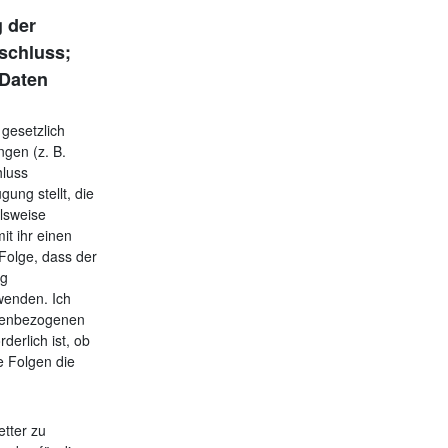
g der
bschluss;
 Daten
 gesetzlich
ngen (z. B.
hluss
ung stellt, die
elsweise
t ihr einen
Folge, dass der
ng
wenden. Ich
sonenbezogenen
derlich ist, ob
e Folgen die
etter zu